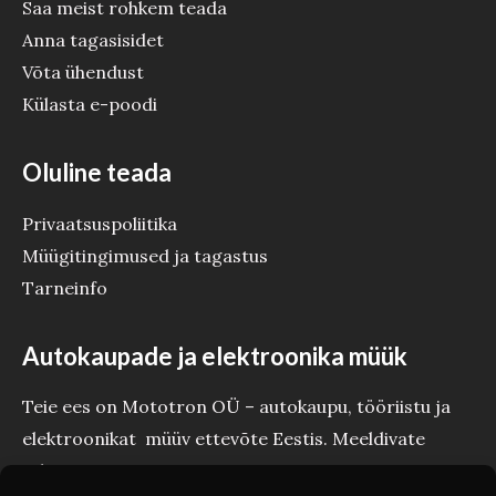
Saa meist rohkem teada
Anna tagasisidet
Võta ühendust
Külasta e-poodi
Oluline teada
Privaatsuspoliitika
Müügitingimused ja tagastus
Tarneinfo
Autokaupade ja elektroonika müük
Teie ees on Mototron OÜ – autokaupu, tööriistu ja
elektroonikat müüv ettevõte Eestis. Meeldivate
tehinguteni Teie Mototron!