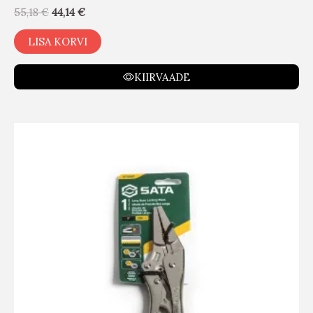
55,18
€
44,14
€
LISA KORVI
KIIRVAADE