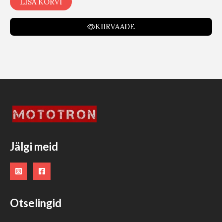
LISA KORVI
KIIRVAADE
Jälgi meid
Otselingid