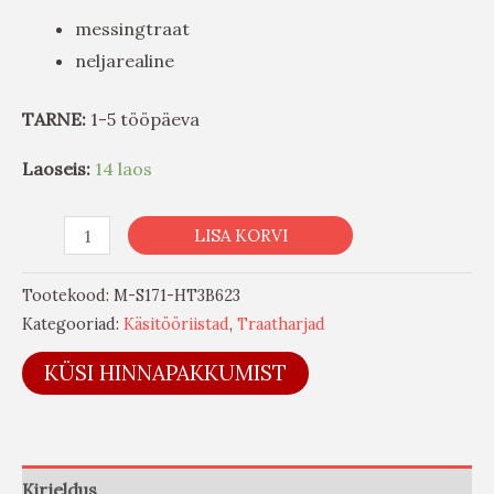
messingtraat
neljarealine
TARNE:
1-5 tööpäeva
Laoseis:
14 laos
LISA KORVI
Tootekood:
M-S171-HT3B623
Kategooriad:
Käsitööriistad
,
Traatharjad
KÜSI HINNAPAKKUMIST
Kirjeldus