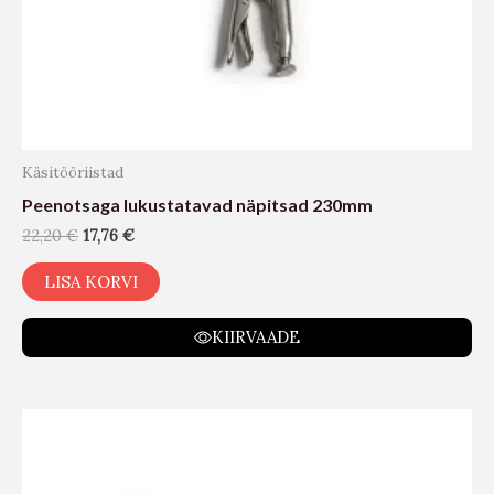
Käsitööriistad
Peenotsaga lukustatavad näpitsad 230mm
22,20
€
17,76
€
LISA KORVI
KIIRVAADE