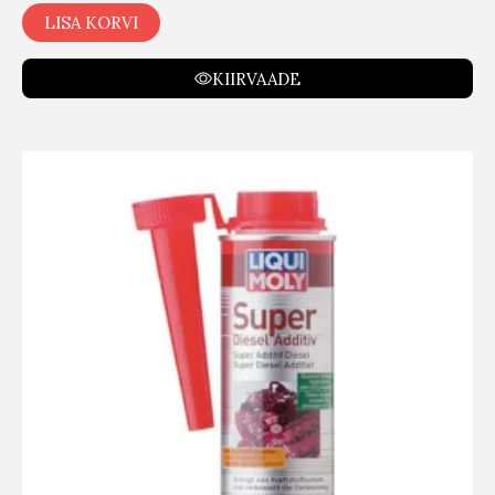
LISA KORVI
KIIRVAADE