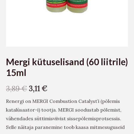
Mergi kütuselisand (60 liitrile)
15ml
3,89
€
3,11
€
Renergi on MERGI Combustion Catalyst’i (põlemis
katalüsaator-i) tootja. MERGI soodustab põlemist,
vähendades süttimisviivist sissepõlemisprotsessis.
Selle näitaja paranemine toob kaasa mitmesuguseid