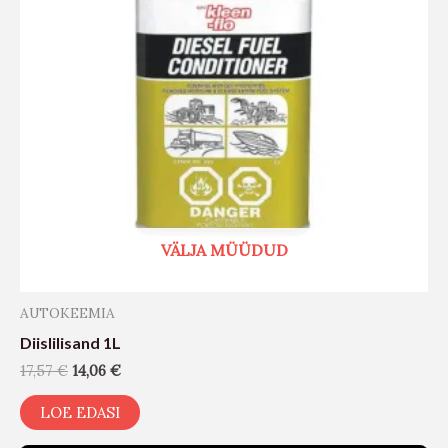
VÄLJA MÜÜDUD
AUTOKEEMIA
Diislilisand 1L
17,57
€
14,06
€
LOE EDASI