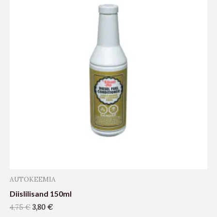
AUTOKEEMIA
Diislilisand 150ml
4,75
€
3,80
€