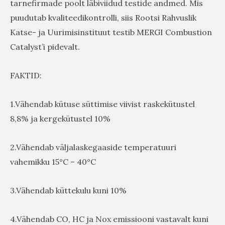
tarnefirmade poolt läbiviidud testide andmed. Mis
puudutab kvaliteedikontrolli, siis Rootsi Rahvuslik
Katse- ja Uurimisinstituut testib MERGI Combustion
Catalyst’i pidevalt.
FAKTID:
1.Vähendab kütuse süttimise viivist raskekütustel
8,8% ja kergekütustel 10%
2.Vähendab väljalaskegaaside temperatuuri
vahemikku 15°C – 40°C
3.Vähendab küttekulu kuni 10%
4.Vähendab CO, HC ja Nox emissiooni vastavalt kuni