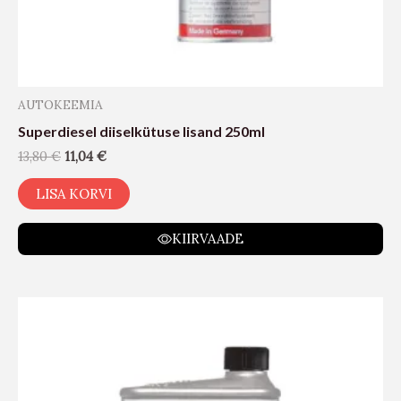
AUTOKEEMIA
Superdiesel diiselkütuse lisand 250ml
13,80
€
11,04
€
LISA KORVI
KIIRVAADE