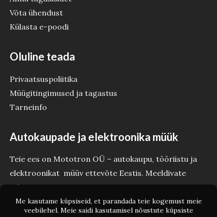
Võta ühendust
Külasta e-poodi
Oluline teada
Privaatsuspoliitika
Müügitingimused ja tagastus
Tarneinfo
Autokaupade ja elektroonika müük
Teie ees on Mototron OÜ – autokaupu, tööriistu ja
elektroonikat müüv ettevõte Eestis. Meeldivate
tehinguteni Teie Mototron!