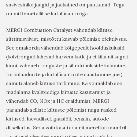
süsivesinike jäägid ja jääkained on puhtamad. Tegu
on mittemetallilise katalüsaatoriga.
MERGI Combustion Catalyst vähendab kütuse
süttimisviivist, mistõttu kasvab põlemise efektiivsus.
See omakorda vähendab kõigepealt hoolduskulusid
(kolvirõngad lähevad harvem katki ja ei kiilu nii sageli
kinni, väheneb rõngaste ja silindrihülsside kulumine,
turbolaadurite ja katalüsaatorite saastumine jne.),
samuti alaneb kütuse tarbimine. Ka võimaldab see
madalama kvaliteediga kütuste kasutamist ja
vähendab CO, NOx ja HC eraldumist. MERGI
parandab selliste kütuste põlemist nagu rasked
kütused, laevadiisel, gaasiõli, bensiin, autode
diiselkütus. Seda võib kasutada nii merel kui mandril
tarvitusel olevates mootorites, samuti aga ka