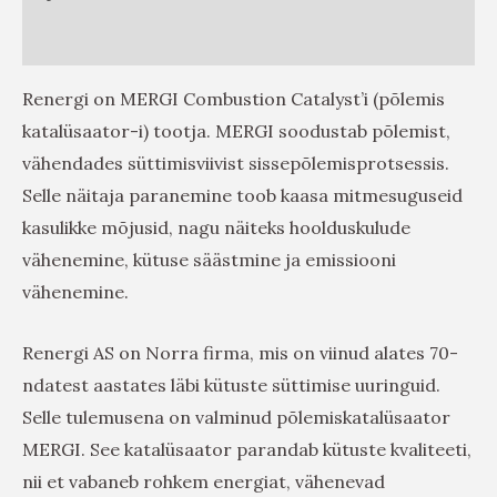
Arvustused (0)
Renergi on MERGI Combustion Catalyst’i (põlemis
katalüsaator-i) tootja. MERGI soodustab põlemist,
vähendades süttimisviivist sissepõlemisprotsessis.
Selle näitaja paranemine toob kaasa mitmesuguseid
kasulikke mõjusid, nagu näiteks hoolduskulude
vähenemine, kütuse säästmine ja emissiooni
vähenemine.
Renergi AS on Norra firma, mis on viinud alates 70-
ndatest aastates läbi kütuste süttimise uuringuid.
Selle tulemusena on valminud põlemiskatalüsaator
MERGI. See katalüsaator parandab kütuste kvaliteeti,
nii et vabaneb rohkem energiat, vähenevad