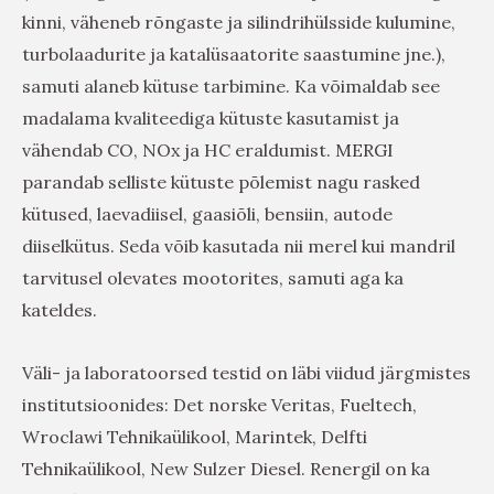
kinni, väheneb rõngaste ja silindrihülsside kulumine,
turbolaadurite ja katalüsaatorite saastumine jne.),
samuti alaneb kütuse tarbimine. Ka võimaldab see
madalama kvaliteediga kütuste kasutamist ja
vähendab CO, NOx ja HC eraldumist. MERGI
parandab selliste kütuste põlemist nagu rasked
kütused, laevadiisel, gaasiõli, bensiin, autode
diiselkütus. Seda võib kasutada nii merel kui mandril
tarvitusel olevates mootorites, samuti aga ka
kateldes.
Väli- ja laboratoorsed testid on läbi viidud järgmistes
institutsioonides: Det norske Veritas, Fueltech,
Wroclawi Tehnikaülikool, Marintek, Delfti
Tehnikaülikool, New Sulzer Diesel. Renergil on ka