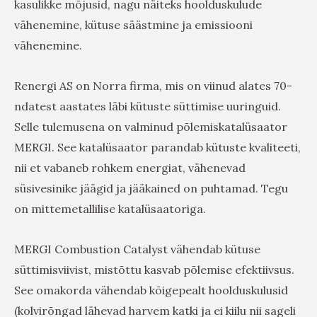
kasulikke mõjusid, nagu näiteks hoolduskulude
vähenemine, kütuse säästmine ja emissiooni
vähenemine.
Renergi AS on Norra firma, mis on viinud alates 70-
ndatest aastates läbi kütuste süttimise uuringuid.
Selle tulemusena on valminud põlemiskatalüsaator
MERGI. See katalüsaator parandab kütuste kvaliteeti,
nii et vabaneb rohkem energiat, vähenevad
süsivesinike jäägid ja jääkained on puhtamad. Tegu
on mittemetallilise katalüsaatoriga.
MERGI Combustion Catalyst vähendab kütuse
süttimisviivist, mistõttu kasvab põlemise efektiivsus.
See omakorda vähendab kõigepealt hoolduskulusid
(kolvirõngad lähevad harvem katki ja ei kiilu nii sageli