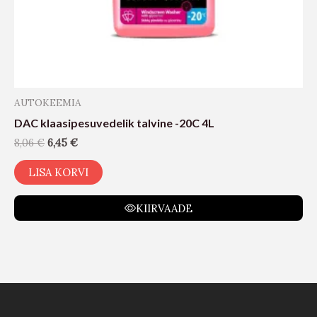
AUTOKEEMIA
DAC klaasipesuvedelik talvine -20C 4L
8,06
€
6,45
€
LISA KORVI
KIIRVAADE