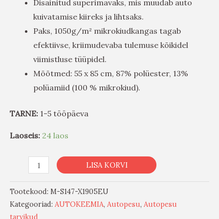
Disainitud superimavaks, mis muudab auto
kuivatamise kiireks ja lihtsaks.
Paks, 1050g/m² mikrokiudkangas tagab
efektiivse, kriimudevaba tulemuse kõikidel
viimistluse tüüpidel.
Mõõtmed: 55 x 85 cm, 87% polüester, 13%
polüamiid (100 % mikrokiud).
TARNE:
1-5 tööpäeva
Laoseis:
24 laos
LISA KORVI
Tootekood:
M-S147-X1905EU
Kategooriad:
AUTOKEEMIA
,
Autopesu
,
Autopesu
tarvikud