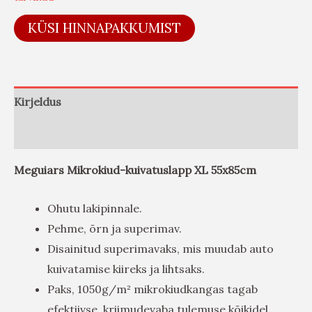
KÜSI HINNAPAKKUMIST
Kirjeldus
Arvustused (0)
Meguiars Mikrokiud-kuivatuslapp XL 55x85cm
Ohutu lakipinnale.
Pehme, õrn ja superimav.
Disainitud superimavaks, mis muudab auto
kuivatamise kiireks ja lihtsaks.
Paks, 1050g/m² mikrokiudkangas tagab
efektiivse, kriimudevaba tulemuse kõikidel