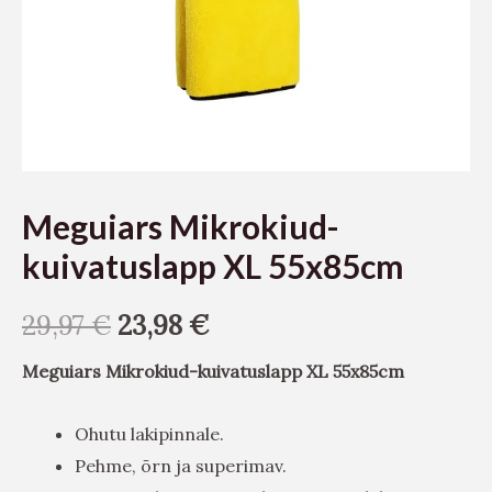
Meguiars Mikrokiud-
kuivatuslapp XL 55x85cm
29,97
€
23,98
€
Meguiars Mikrokiud-kuivatuslapp XL 55x85cm
Ohutu lakipinnale.
Pehme, õrn ja superimav.