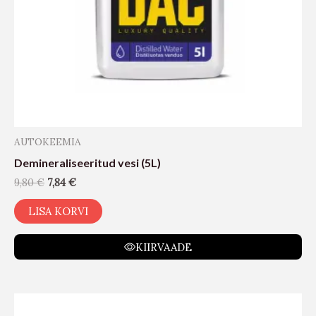
AUTOKEEMIA
Demineraliseeritud vesi (5L)
9,80
€
7,84
€
LISA KORVI
KIIRVAADE