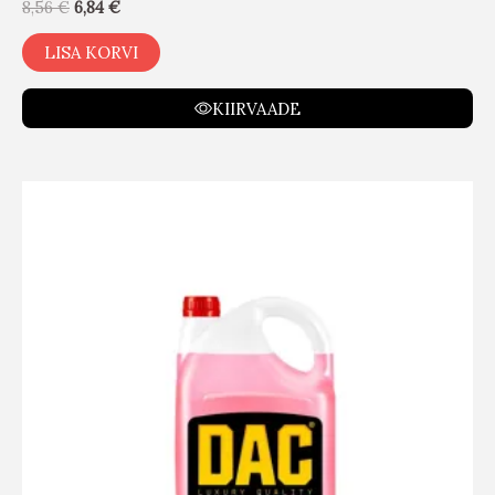
8,56
€
6,84
€
LISA KORVI
KIIRVAADE