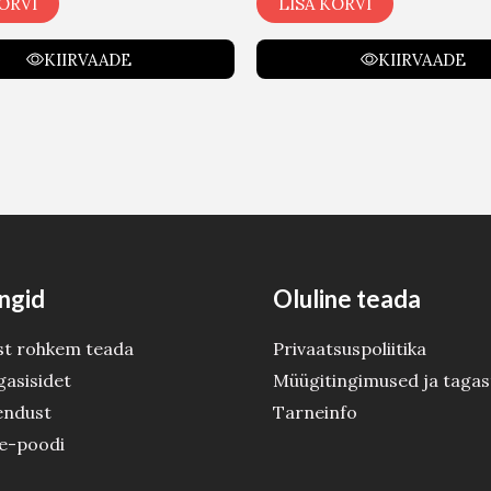
ORVI
LISA KORVI
KIIRVAADE
KIIRVAADE
ngid
Oluline teada
st rohkem teada
Privaatsuspoliitika
gasisidet
Müügitingimused ja tagas
endust
Tarneinfo
 e-poodi