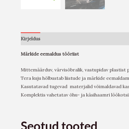
Kirjeldus
Arvustused (0)
Märkide eemaldus tööriist
Mittemäärduv, värvisõbralik, vastupidav plastist p
Tera kuju hõlbustab liistude ja märkide eemaldam
Kasutatavad tugevad materjalid võimaldavad kasu
Komplektis vahetatav õhu- ja käsihaamri löökotsi
Seotud tooted