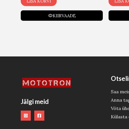
LISA KORVI
LISA K
KIIRVAADE
Otseli
Saa mei
Anna ta
Jälgi meid
Võta üh
Külasta