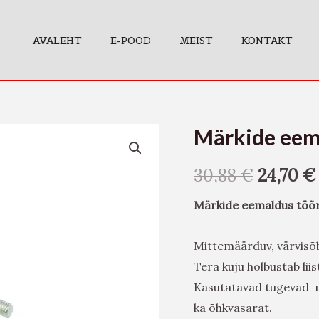
AVALEHT
E-POOD
MEIST
KONTAKT
Märkide eema
Märkide
eemaldus
30,88
€
24,70
€
tööriist
kogus
Märkide eemaldus töör
Mittemäärduv, värvisõbr
Tera kuju hõlbustab li
Kasutatavad tugevad m
ka õhkvasarat.