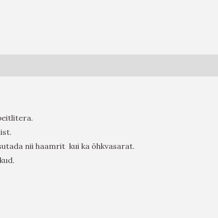
eitlitera.
ist.
tada nii haamrit kui ka õhkvasarat.
kud.