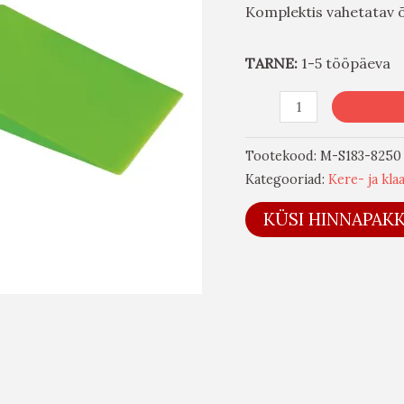
Komplektis vahetatav õ
TARNE:
1-5 tööpäeva
Tootekood:
M-S183-8250
Kategooriad:
Kere- ja kla
KÜSI HINNAPAK