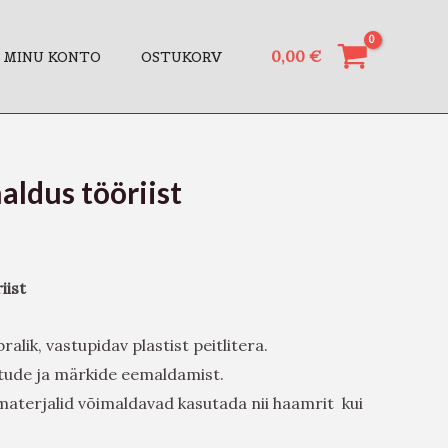
0,00
€
MINU KONTO
OSTUKORV
ldus tööriist
iist
alik, vastupidav plastist peitlitera.
istude ja märkide eemaldamist.
aterjalid võimaldavad kasutada nii haamrit kui