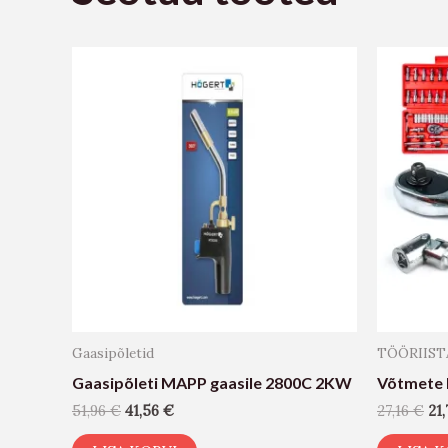
Gaasipõletid
TÖÖRIIST
Gaasipõleti MAPP gaasile 2800C 2KW
Võtmete 
51,96
€
41,56
€
27,16
€
21