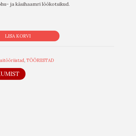
hu- ja käsihaamri löökotsikud.
LISA KORVI
asitööriistad
,
TÖÖRIISTAD
KUMIST