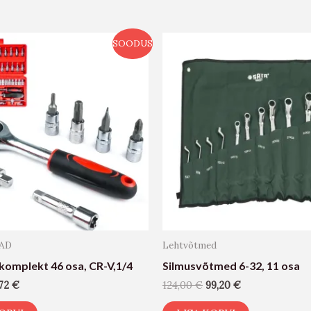
SOODUS
AD
Lehtvõtmed
komplekt 46 osa, CR-V,1/4
Silmusvõtmed 6-32, 11 osa
,72
€
124,00
€
99,20
€