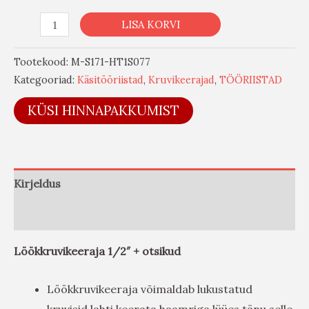
LISA KORVI
Tootekood:
M-S171-HT1S077
Kategooriad:
Käsitööriistad
,
Kruvikeerajad
,
TÖÖRIISTAD
KÜSI HINNAPAKKUMIST
Kirjeldus
Arvustused (0)
Löökkruvikeeraja 1/2″ + otsikud
Löökkruvikeeraja võimaldab lukustatud
kruvisid lahti keerata haamriga lüües tänu selle