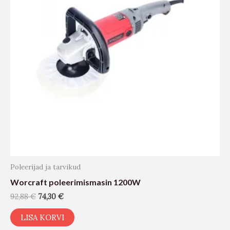
Poleerijad ja tarvikud
Worcraft poleerimismasin 1200W
92,88
€
74,30
€
LISA KORVI