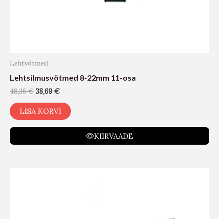
Lehtvõtmed
Lehtsilmusvõtmed 8-22mm 11-osa
48,36
€
38,69
€
LISA KORVI
KIIRVAADE