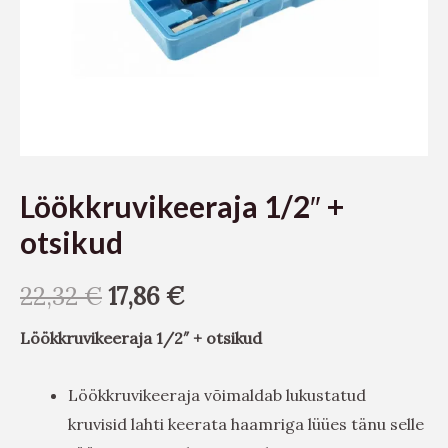
Löökkruvikeeraja 1/2″ +
otsikud
22,32
€
17,86
€
Löökkruvikeeraja 1/2″ + otsikud
Löökkruvikeeraja võimaldab lukustatud
kruvisid lahti keerata haamriga lüües tänu selle