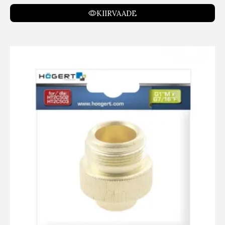
KIIRVAADE