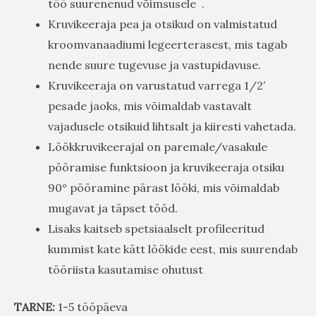
töö suurenenud võimsusele .
Kruvikeeraja pea ja otsikud on valmistatud
kroomvanaadiumi legeerterasest, mis tagab
nende suure tugevuse ja vastupidavuse.
Kruvikeeraja on varustatud varrega 1/2′
pesade jaoks, mis võimaldab vastavalt
vajadusele otsikuid lihtsalt ja kiiresti vahetada.
Löökkruvikeerajal on paremale/vasakule
pööramise funktsioon ja kruvikeeraja otsiku
90° pööramine pärast lööki, mis võimaldab
mugavat ja täpset tööd.
Lisaks kaitseb spetsiaalselt profileeritud
kummist kate kätt löökide eest, mis suurendab
tööriista kasutamise ohutust
TARNE:
1-5 tööpäeva