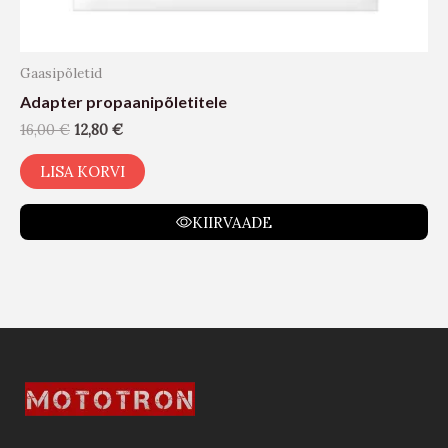
Gaasipõletid
Adapter propaanipõletitele
16,00
€
12,80
€
LISA KORVI
KIIRVAADE