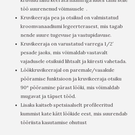
töö suurenenud võimsusele .
Kruvikeeraja pea ja otsikud on valmistatud
kroomvanaadiumi legeerterasest, mis tagab
nende suure tugevuse ja vastupidavuse.
Kruvikeeraja on varustatud varrega 1/2′
pesade jaoks, mis võimaldab vastavalt
vajadusele otsikuid lihtsalt ja kiiresti vahetada.
Löökkruvikeerajal on paremale/vasakule
pööramise funktsioon ja kruvikeeraja otsiku
90° pööramine pärast lööki, mis võimaldab
mugavat ja täpset tööd.
Lisaks kaitseb spetsiaalselt profileeritud
kummist kate kätt löökide eest, mis suurendab
tööriista kasutamise ohutust