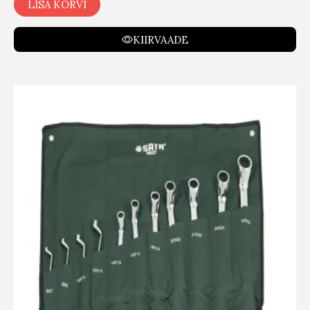
LISA KORVI
KIIRVAADE