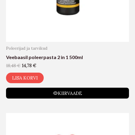
Poleerijad ja tarvikud
Veebaasil poleerpasta 2 in 1 500ml
18,48
€
14,78
€
LISA KORVI
KIIRVAADE