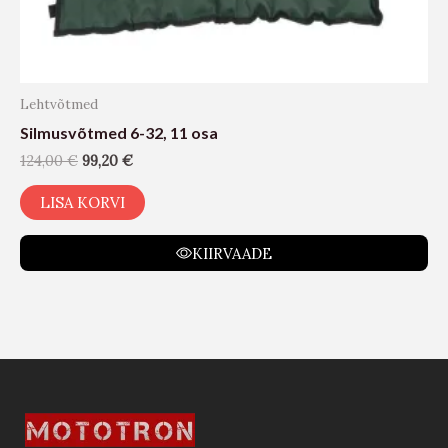
Lehtvõtmed
Silmusvõtmed 6-32, 11 osa
124,00
€
99,20
€
LISA KORVI
KIIRVAADE