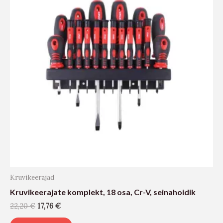
Kruvikeerajad
Kruvikeerajate komplekt, 18 osa, Cr-V, seinahoidik
22,20
€
17,76
€