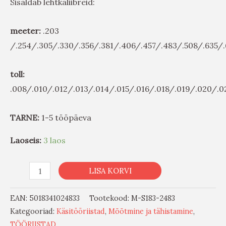
Sisaldab lehtkaliibreid:
meeter:
.203
/.254/.305/.330/.356/.381/.406/.457/.483/.508/.635
toll:
.008/.010/.012/.013/.014/.015/.016/.018/.019/.020/.0
TARNE:
1-5 tööpäeva
Laoseis:
3 laos
LISA KORVI
EAN:
5018341024833
Tootekood:
M-S183-2483
Kategooriad:
Käsitööriistad
,
Mõõtmine ja tähistamine
,
TÖÖRIISTAD