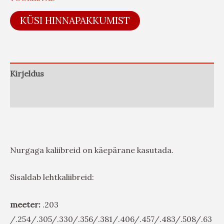
KÜSI HINNAPAKKUMIST
Kirjeldus
Arvustused (0)
Nurgaga kaliibreid on käepärane kasutada.
Sisaldab lehtkaliibreid:
meeter:
.203
/.254/.305/.330/.356/.381/.406/.457/.483/.508/.63