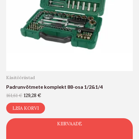
Käsitööriistad
Padrunvõtmete komplekt 88-osa 1/2&1/4
161,61
€
129,28
€
LISA KORVI
KIIRVAADE