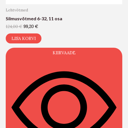
Lehtvõtmed
Silmusvõtmed 6-32, 11 osa
124,00
€
99,20
€
LISA KORVI
KIIRVAADE