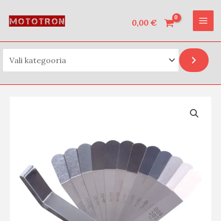
Vali kategooria
Skip
MAI
to
0,00
€
ME
content
Laser
Tools
lehtkaliiber
toll/mm
0.203-
0.660
kogus