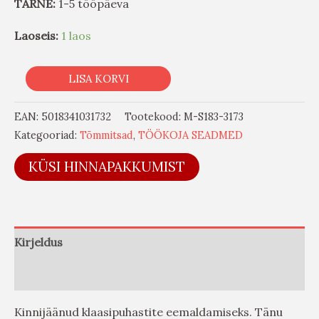
TARNE:
1-5 tööpäeva
Laoseis:
1 laos
LISA KORVI
EAN:
5018341031732
Tootekood:
M-S183-3173
Kategooriad:
Tõmmitsad
,
TÖÖKOJA SEADMED
KÜSI HINNAPAKKUMIST
Kirjeldus
Arvustused (0)
Kinnijäänud klaasipuhastite eemaldamiseks. Tänu