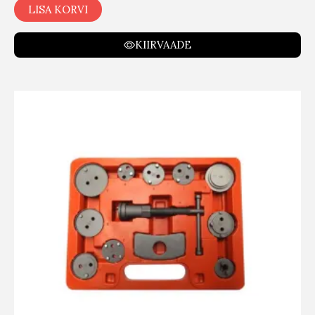
LISA KORVI
KIIRVAADE