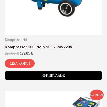
Kompressorid
Kompressor 200L/MIN 50L 2KW/220V
235,00
€
188,01
€
LISA KORVI
KIIRVAADE
SOODUS