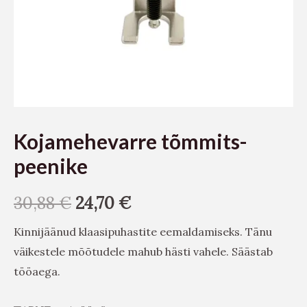
Kojamehevarre tõmmits-
peenike
30,88
€
24,70
€
Kinnijäänud klaasipuhastite eemaldamiseks. Tänu
väikestele mõõtudele mahub hästi vahele. Säästab
tööaega.