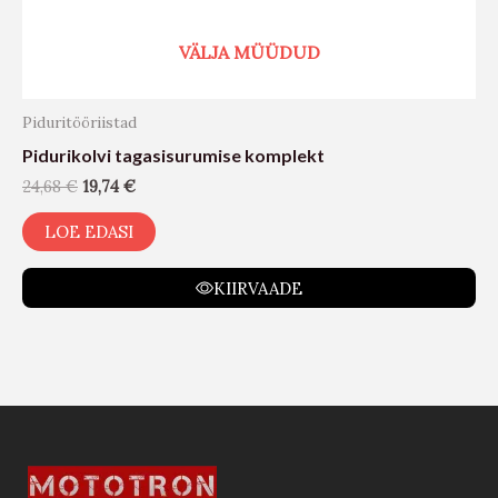
VÄLJA MÜÜDUD
Piduritööriistad
Pidurikolvi tagasisurumise komplekt
24,68
€
19,74
€
LOE EDASI
KIIRVAADE