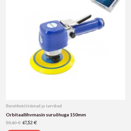
Suruõhutööriistad ja tarvikud
Orbitaallihvmasin suruõhuga 150mm
59,40
€
47,52
€