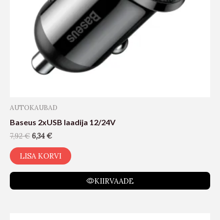
AUTOKAUBAD
Baseus 2xUSB laadija 12/24V
7,92
€
6,34
€
LISA KORVI
KIIRVAADE