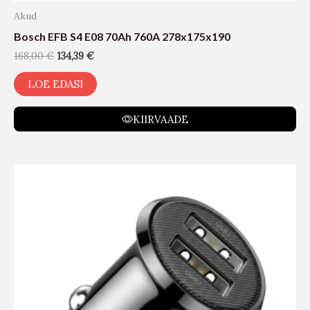
Akud
Bosch EFB S4 E08 70Ah 760A 278x175x190
168,00
€
134,39
€
LOE EDASI
KIIRVAADE