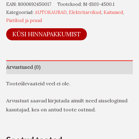
EAN:
8000692450017
Tootekood:
M-S103-4500.1
Kategooriad:
AUTOKAUBAD
,
Elektritarvikud
,
Kaitsmed
,
Pistikud ja pesad
KÜSI HINNAPAKKUMIST
Arvustused (0)
Tooteülevaateid veel ei ole.
Arvustust saavad kirjutada ainult need sisseloginud
kasutajad, kes on antud toote ostnud.