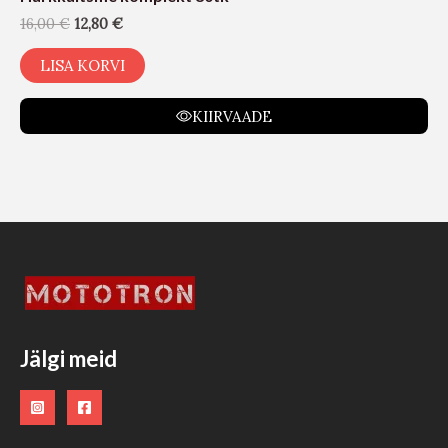
16,00
€
12,80
€
LISA KORVI
KIIRVAADE
Jälgi meid