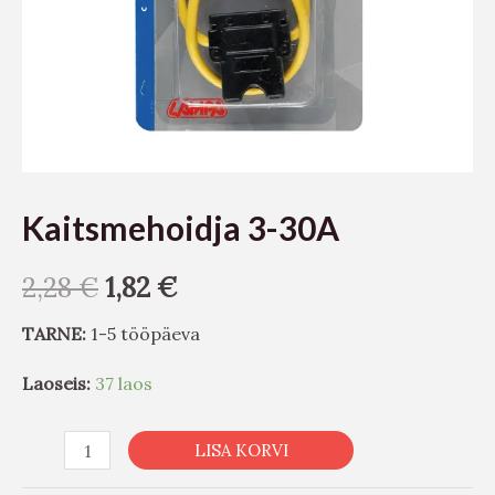
Kaitsmehoidja 3-30A
2,28
€
1,82
€
TARNE:
1-5 tööpäeva
Laoseis:
37 laos
LISA KORVI