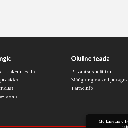
ngid
Oluline teada
st rohkem teada
Privaatsuspoliitika
gasisidet
Müügitingimused ja tagas
endust
Tarneinfo
 e-poodi