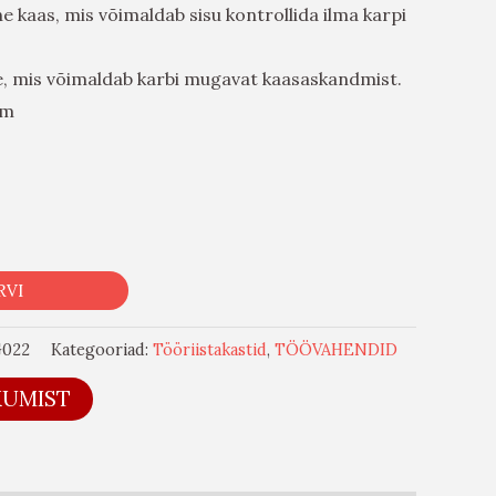
e kaas, mis võimaldab sisu kontrollida ilma karpi
e, mis võimaldab karbi mugavat kaasaskandmist.
mm
RVI
G022
Kategooriad:
Tööriistakastid
,
TÖÖVAHENDID
KUMIST