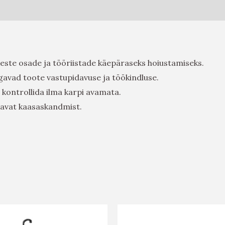
keste osade ja tööriistade käepäraseks hoiustamiseks.
agavad toote vastupidavuse ja töökindluse.
 kontrollida ilma karpi avamata.
gavat kaasaskandmist.