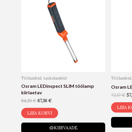
Töölambid, taskulambid
Töölambid,
Osram LEDinspect SLIM töölamp
Osram LE
kiirlaetav
72,17
€
57
84,20
€
67,36
€
LISA K
LISA KORVI
KIIRVAADE