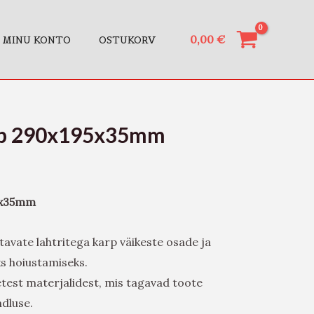
0,00
€
MINU KONTO
OSTUKORV
rp 290x195x35mm
5x35mm
tavate lahtritega karp väikeste osade ja
s hoiustamiseks.
etest materjalidest, mis tagavad toote
ndluse.