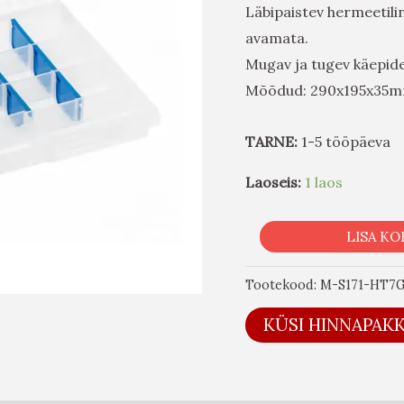
Läbipaistev hermeetilin
avamata.
Mugav ja tugev käepid
Mõõdud: 290x195x35
TARNE:
1-5 tööpäeva
Laoseis:
1 laos
LISA KO
Tootekood:
M-S171-HT7
KÜSI HINNAPAK