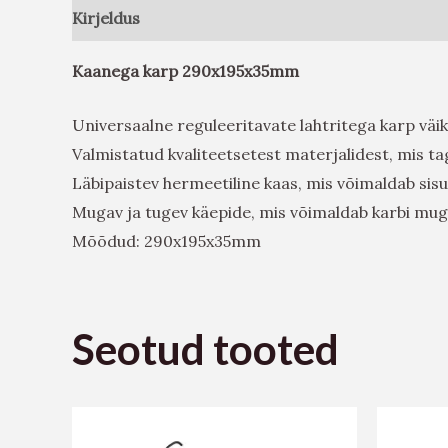
Kirjeldus
Arvustused (0)
Kaanega karp 290x195x35mm
Universaalne reguleeritavate lahtritega karp väi
Valmistatud kvaliteetsetest materjalidest, mis t
Läbipaistev hermeetiline kaas, mis võimaldab sisu
Mugav ja tugev käepide, mis võimaldab karbi mu
Mõõdud: 290x195x35mm
Seotud tooted