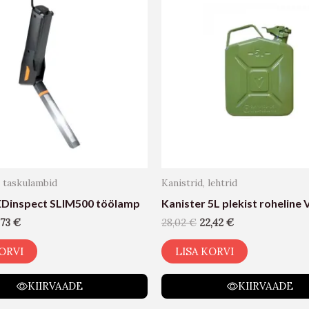
 taskulambid
Kanistrid, lehtrid
Dinspect SLIM500 töölamp
Kanister 5L plekist roheline 
,73
€
28,02
€
22,42
€
ORVI
LISA KORVI
KIIRVAADE
KIIRVAADE