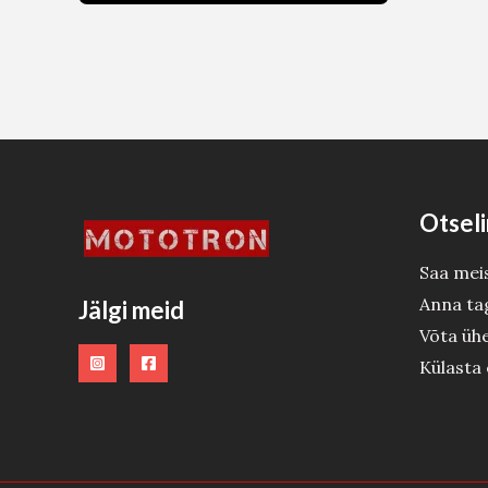
Otseli
Saa mei
Anna ta
Jälgi meid
Võta üh
Külasta