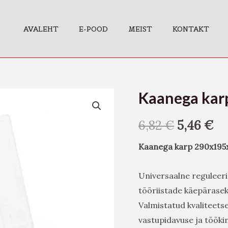
AVALEHT
E-POOD
MEIST
KONTAKT
Kaanega ka
Kaanega
karp
6,82
€
5,46
€
290x195x35mm
kogus
Kaanega karp 290x19
Universaalne reguleeri
tööriistade käepärasek
Valmistatud kvaliteets
vastupidavuse ja tööki