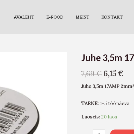
AVALEHT
E-POOD
MEIST
KONTAKT
Juhe 3,5m 
Juhe
3,5m
7,69
€
6,15
€
17AMP
2mm²
Juhe 3,5m 17AMP 2mm²
must
kogus
TARNE:
1-5 tööpäeva
Laoseis:
20 laos