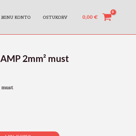
0,00
€
MINU KONTO
OSTUKORV
17AMP 2mm² must
 must