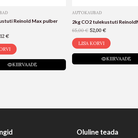
BAD
AUTOKAUBAD
ustuti Reinold Max pulber
2kg CO2 tulekustuti Reinol
65,00
€
52,00
€
,12
€
LISA KORVI
ORVI
KIIRVAADE
KIIRVAADE
ngid
Oluline teada