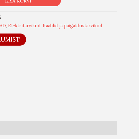
LISA KORVI
5
AD
,
Elektritarvikud
,
Kaablid ja paigaldustarvikud
KUMIST