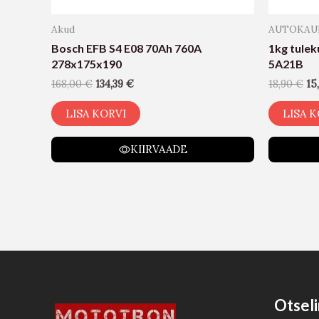
Akud
AUTOKAU
Bosch EFB S4 E08 70Ah 760A
1kg tulek
278x175x190
5A21B
168,00
€
134,39
€
18,90
€
15
LISA KORVI
LISA K
KIIRVAADE
Otseli