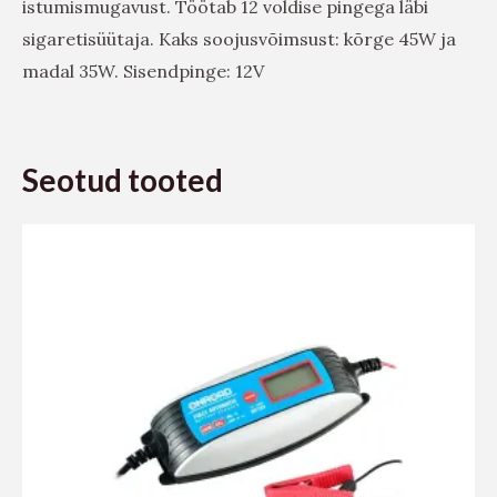
istumismugavust. Töötab 12 voldise pingega läbi
sigaretisüütaja. Kaks soojusvõimsust: kõrge 45W ja
madal 35W. Sisendpinge: 12V
Seotud tooted