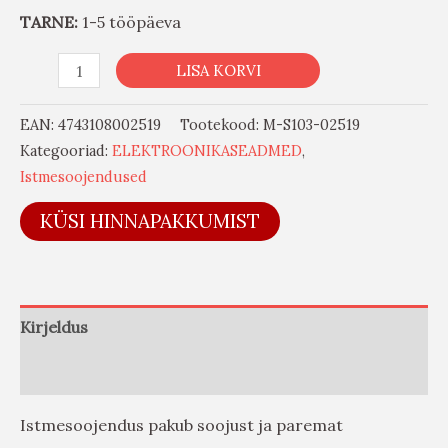
TARNE:
1-5 tööpäeva
LISA KORVI
EAN:
4743108002519
Tootekood:
M-S103-02519
Kategooriad:
ELEKTROONIKASEADMED
,
Istmesoojendused
KÜSI HINNAPAKKUMIST
Kirjeldus
Arvustused (0)
Istmesoojendus pakub soojust ja paremat