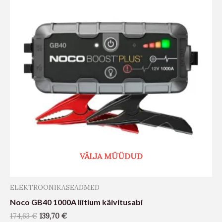
VÄLJA MÜÜDUD
ELEKTROONIKASEADMED
Noco GB40 1000A liitium käivitusabi
174,63
€
139,70
€