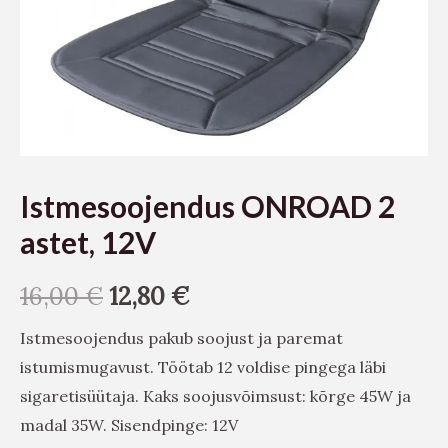
Istmesoojendus ONROAD 2
astet, 12V
16,00
€
12,80
€
Istmesoojendus pakub soojust ja paremat
istumismugavust. Töötab 12 voldise pingega läbi
sigaretisüütaja. Kaks soojusvõimsust: kõrge 45W ja
madal 35W. Sisendpinge: 12V