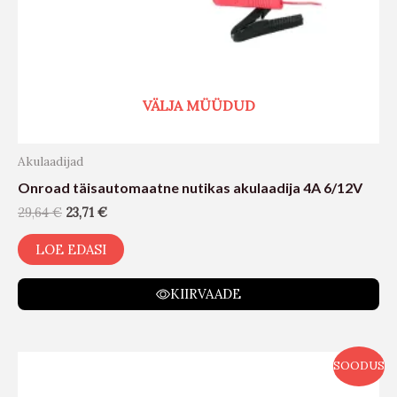
VÄLJA MÜÜDUD
Akulaadijad
Onroad täisautomaatne nutikas akulaadija 4A 6/12V
29,64
€
23,71
€
LOE EDASI
KIIRVAADE
SOODUS