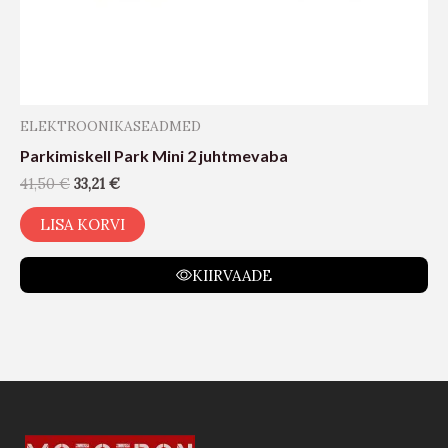
ELEKTROONIKASEADMED
Parkimiskell Park Mini 2 juhtmevaba
41,50
€
33,21
€
LISA KORVI
KIIRVAADE