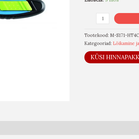
Tootekood:
M-S171-HT4
Kategooriad:
Lõikamine j
KÜSI HINNAPAK