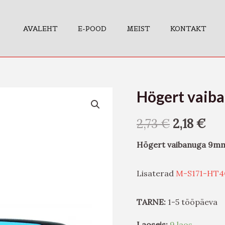
AVALEHT
E-POOD
MEIST
KONTAKT
Högert vaib
Högert
vaibanuga
2,73
€
2,18
€
9mm,
tera
Högert vaibanuga 9mm
SK5
kogus
Lisaterad
M-S171-HT4
TARNE:
1-5 tööpäeva
Laoseis:
9 laos