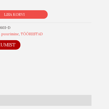
LISA KORVI
C603-D
a puurimine
,
TÖÖRIISTAD
KUMIST