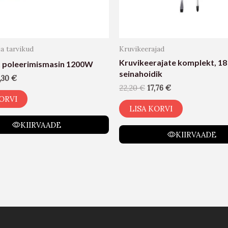
ja tarvikud
Kruvikeerajad
Kruvikeerajate komplekt, 18 
 poleerimismasin 1200W
seinahoidik
,30
€
22,20
€
17,76
€
ORVI
LISA KORVI
KIIRVAADE
KIIRVAADE