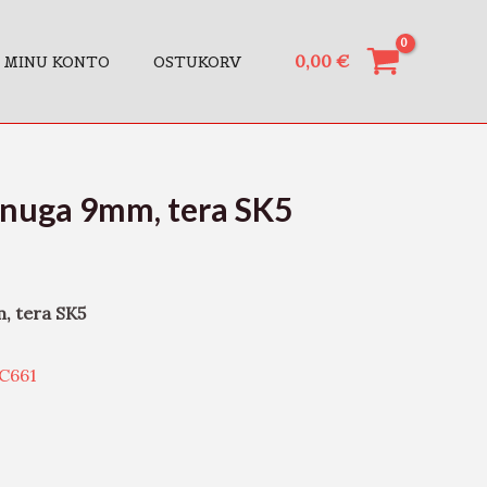
0,00
€
MINU KONTO
OSTUKORV
anuga 9mm, tera SK5
, tera SK5
C661