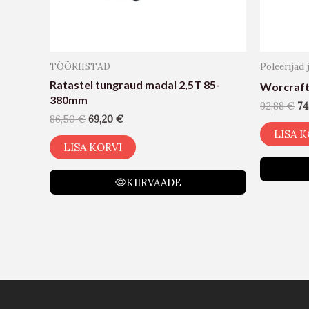
TÖÖRIISTAD
Poleerijad 
Ratastel tungraud madal 2,5T 85-
Worcraft
380mm
92,88
€
74
86,50
€
69,20
€
LISA K
LISA KORVI
KIIRVAADE