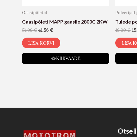
Gaasipõletid
Poleerijad 
Gaasipõleti MAPP gaasile 2800C 2KW
Tulede p
51,96
€
41,56
€
19,00
€
15
LISA KORVI
LISA K
KIIRVAADE
Otseli