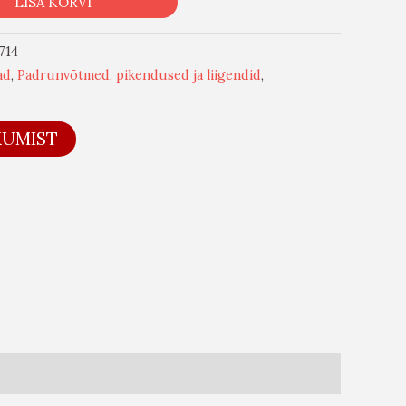
LISA KORVI
714
ad
,
Padrunvõtmed, pikendused ja liigendid
,
KUMIST