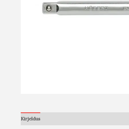
Kirjeldus
Arvustused (0)