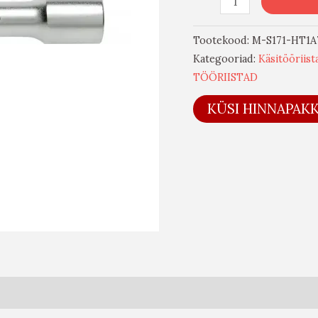
Tootekood:
M-S171-HT1A
Kategooriad:
Käsitööriist
TÖÖRIISTAD
KÜSI HINNAPAK