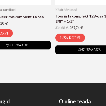
ja tarvikud
Käsitööriistad
Tööriistakomplekt 128-osa 1
oleerimiskomplekt 14 osa
3/8″ + 1/2″
,20
€
334,68
€
267,74
€
ORVI
LISA KORVI
KIIRVAADE
KIIRVAADE
ngid
Oluline teada