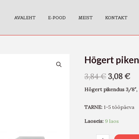
AVALEHT
E-POOD
MEIST
KONTAKT
Högert pike
Högert
pikendus
3,84
€
3,08
€
3/8",
127mm
Högert pikendus 3/8″
CrV
kogus
TARNE:
1-5 tööpäeva
Laoseis:
9 laos