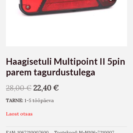
Haagisetuli Multipoint II 5pin
parem tagurdustulega
28,00
€
22,40
€
TARNE:
1-5 tööpäeva
Laost otsas
EAN:
1067210007600
Tootekood:
M-M106-7210007