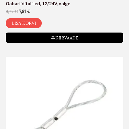
Gabariidituli led, 12/24V, valge
9,77
€
7,81
€
LISA KORVI
KIIRVAADE