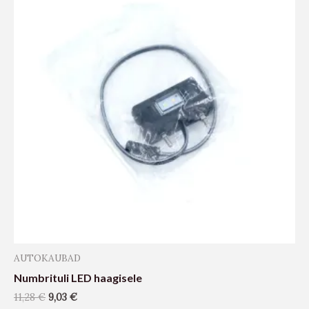
AUTOKAUBAD
Numbrituli LED haagisele
11,28
€
9,03
€