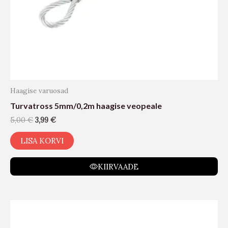
Haagise varuosad
Turvatross 5mm/0,2m haagise veopeale
5,00
€
3,99
€
LISA KORVI
KIIRVAADE