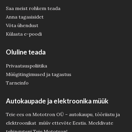
Saa meist rohkem teada
Anna tagasisidet
Võta ühendust
Külasta e-poodi
Oluline teada
Privaatsuspoliitika
Müügitingimused ja tagastus
Tarneinfo
Autokaupade ja elektroonika müük
Teie ees on Mototron OÜ – autokaupu, tööriistu ja
elektroonikat müüv ettevõte Eestis. Meeldivate
tehinguteni Teie Mototron!