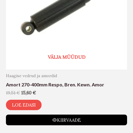
VÄLJA MÜÜDUD
Haagise vedrud ja amordid
Amort 270-400mm Respo, Bren. Kewn. Amor
19,51
€
15,60
€
LOE EDASI
KIIRVAADE