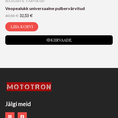
HAAGISTE TARVIKUD
Veopealukk universaalne pulbervärvitud
40,66
€
32,53
€
LISA KORVI
KIIRVAADE
Jälgi meid