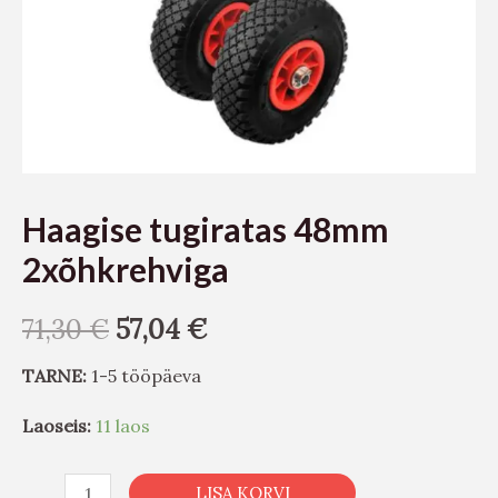
Haagise tugiratas 48mm
2xõhkrehviga
71,30
€
57,04
€
TARNE:
1-5 tööpäeva
Laoseis:
11 laos
LISA KORVI