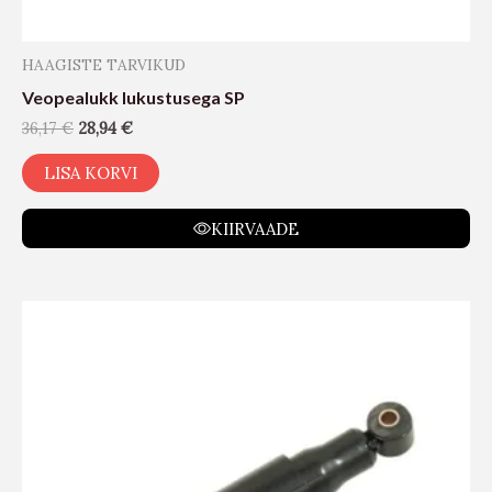
HAAGISTE TARVIKUD
Veopealukk lukustusega SP
36,17
€
28,94
€
LISA KORVI
KIIRVAADE