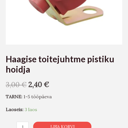
Haagise toitejuhtme pistiku
hoidja
3,00
€
2,40
€
TARNE:
1-5 tööpäeva
Laoseis:
3 laos
LISA KORVI