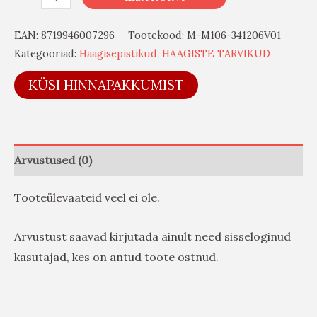
EAN:
8719946007296
Tootekood:
M-M106-341206V01
Kategooriad:
Haagisepistikud
,
HAAGISTE TARVIKUD
KÜSI HINNAPAKKUMIST
Arvustused (0)
Tooteülevaateid veel ei ole.
Arvustust saavad kirjutada ainult need sisseloginud
kasutajad, kes on antud toote ostnud.