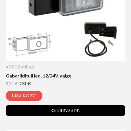
AUTOKAUBAD
Gabariidituli led, 12/24V, valge
9,77
€
7,81
€
LISA KORVI
KIIRVAADE