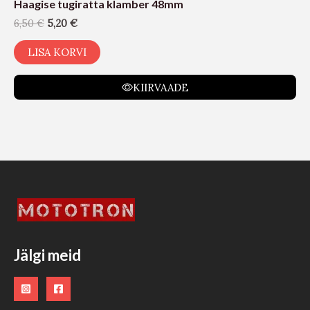
Haagise tugiratta klamber 48mm
6,50
€
5,20
€
LISA KORVI
KIIRVAADE
Jälgi meid