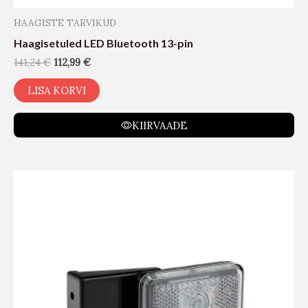
HAAGISTE TARVIKUD
Haagisetuled LED Bluetooth 13-pin
141,24
€
112,99
€
LISA KORVI
KIIRVAADE