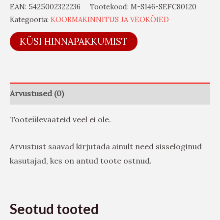
EAN:
5425002322236
Tootekood:
M-S146-SEFC80120
Kategooria:
KOORMAKINNITUS JA VEOKÖIED
KÜSI HINNAPAKKUMIST
Arvustused (0)
Tooteülevaateid veel ei ole.
Arvustust saavad kirjutada ainult need sisseloginud
kasutajad, kes on antud toote ostnud.
Seotud tooted