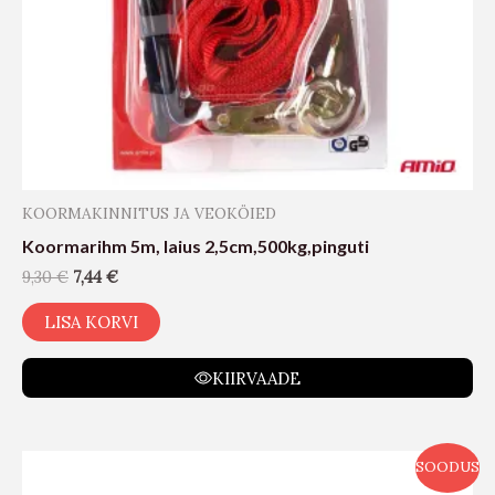
KOORMAKINNITUS JA VEOKÖIED
Koormarihm 5m, laius 2,5cm,500kg,pinguti
9,30
€
7,44
€
LISA KORVI
KIIRVAADE
SOODUS