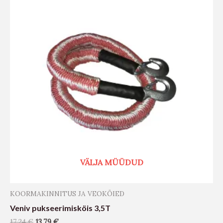
VÄLJA MÜÜDUD
KOORMAKINNITUS JA VEOKÖIED
Veniv pukseerimisköis 3,5T
17,24
€
13,79
€