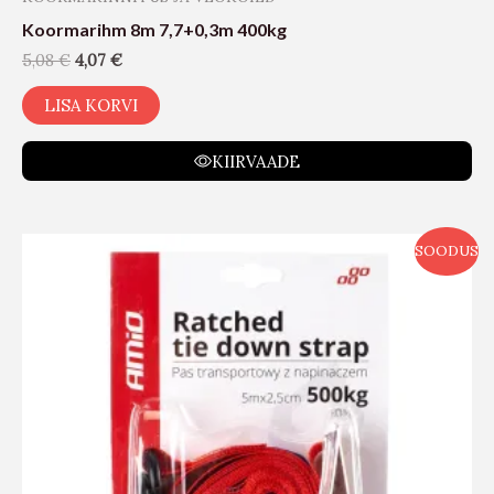
Koormarihm 8m 7,7+0,3m 400kg
5,08
€
4,07
€
LISA KORVI
KIIRVAADE
SOODUS