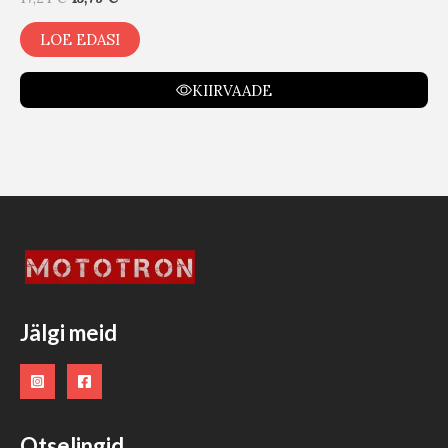
LOE EDASI
KIIRVAADE
Jälgi meid
Otselingid