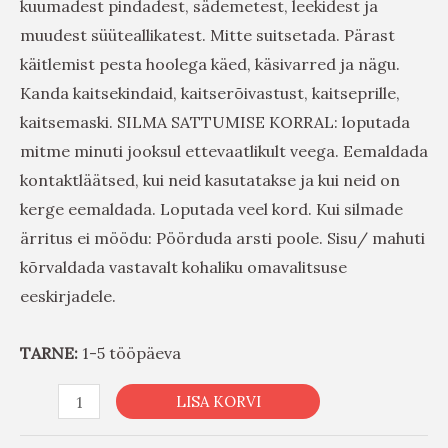
kuumadest pindadest, sädemetest, leekidest ja
muudest süüteallikatest. Mitte suitsetada. Pärast
käitlemist pesta hoolega käed, käsivarred ja nägu.
Kanda kaitsekindaid, kaitserõivastust, kaitseprille,
kaitsemaski. SILMA SATTUMISE KORRAL: loputada
mitme minuti jooksul ettevaatlikult veega. Eemaldada
kontaktläätsed, kui neid kasutatakse ja kui neid on
kerge eemaldada. Loputada veel kord. Kui silmade
ärritus ei möödu: Pöörduda arsti poole. Sisu/ mahuti
kõrvaldada vastavalt kohaliku omavalitsuse
eeskirjadele.
TARNE:
1-5 tööpäeva
LISA KORVI