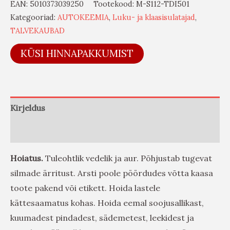
EAN:
5010373039250
Tootekood:
M-S112-TDI501
Kategooriad:
AUTOKEEMIA
,
Luku- ja klaasisulatajad
,
TALVEKAUBAD
KÜSI HINNAPAKKUMIST
Kirjeldus
Arvustused (0)
Hoiatus.
Tuleohtlik vedelik ja aur. Põhjustab tugevat
silmade ärritust. Arsti poole pöördudes võtta kaasa
toote pakend või etikett. Hoida lastele
kättesaamatus kohas. Hoida eemal soojusallikast,
kuumadest pindadest, sädemetest, leekidest ja