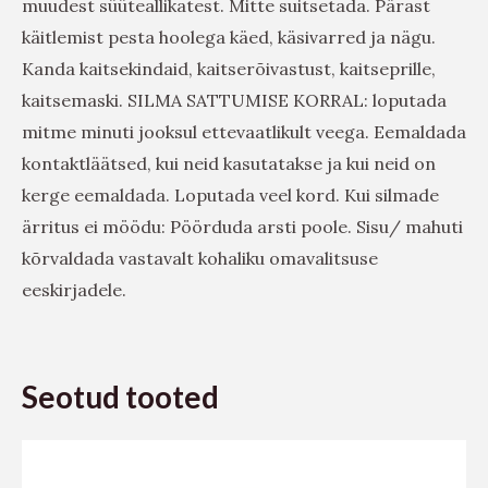
muudest süüteallikatest. Mitte suitsetada. Pärast
käitlemist pesta hoolega käed, käsivarred ja nägu.
Kanda kaitsekindaid, kaitserõivastust, kaitseprille,
kaitsemaski. SILMA SATTUMISE KORRAL: loputada
mitme minuti jooksul ettevaatlikult veega. Eemaldada
kontaktläätsed, kui neid kasutatakse ja kui neid on
kerge eemaldada. Loputada veel kord. Kui silmade
ärritus ei möödu: Pöörduda arsti poole. Sisu/ mahuti
kõrvaldada vastavalt kohaliku omavalitsuse
eeskirjadele.
Seotud tooted