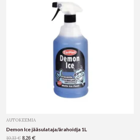
AUTOKEEMIA
Demon Ice jääsulataja/ärahoidja 1L
10,33
€
8,26
€