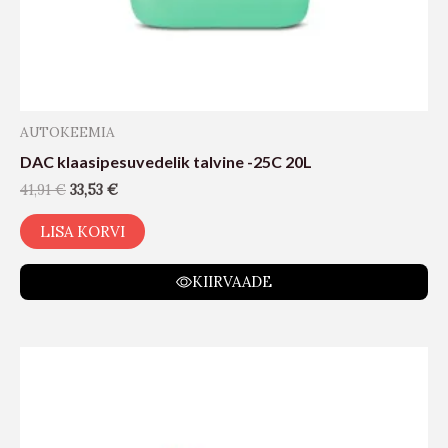
AUTOKEEMIA
DAC klaasipesuvedelik talvine -25C 20L
41,91
€
33,53
€
LISA KORVI
KIIRVAADE