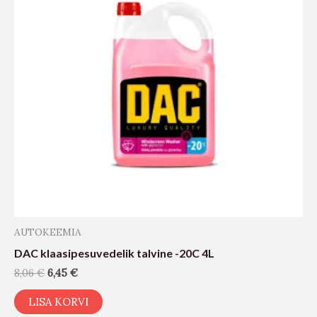
AUTOKEEMIA
DAC klaasipesuvedelik talvine -20C 4L
8,06
€
6,45
€
LISA KORVI