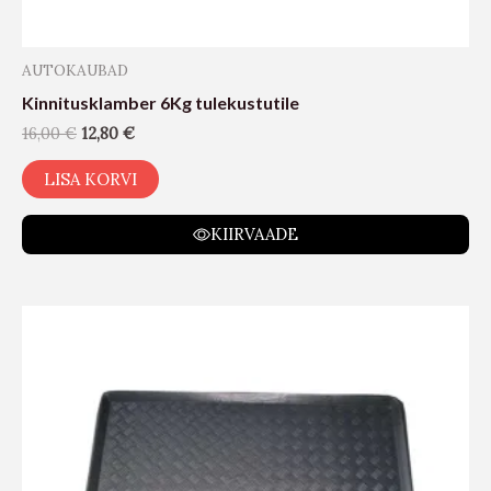
AUTOKAUBAD
Kinnitusklamber 6Kg tulekustutile
16,00
€
12,80
€
LISA KORVI
KIIRVAADE