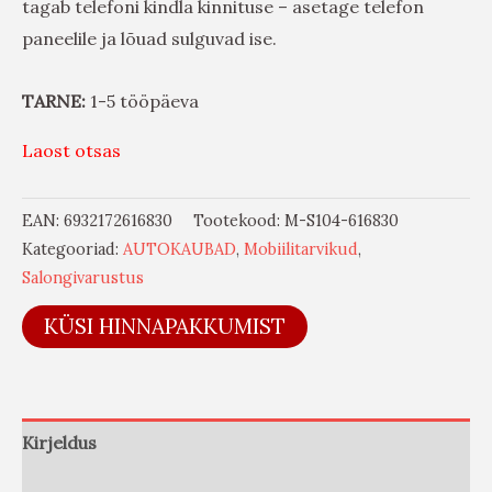
tagab telefoni kindla kinnituse – asetage telefon
paneelile ja lõuad sulguvad ise.
TARNE:
1-5 tööpäeva
Laost otsas
EAN:
6932172616830
Tootekood:
M-S104-616830
Kategooriad:
AUTOKAUBAD
,
Mobiilitarvikud
,
Salongivarustus
KÜSI HINNAPAKKUMIST
Kirjeldus
Arvustused (0)