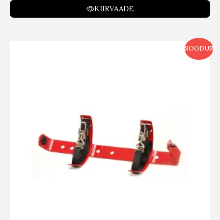
KIIRVAADE
SOODUS