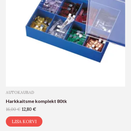
AUTOKAUBAD
Harkkaitsme komplekt 80tk
16,00
€
12,80
€
LISA KORVI