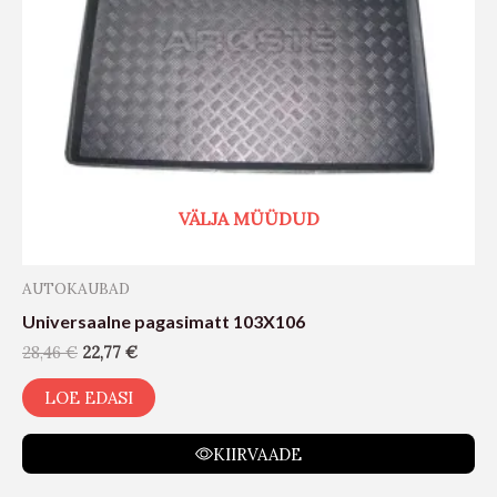
VÄLJA MÜÜDUD
AUTOKAUBAD
Universaalne pagasimatt 103X106
28,46
€
22,77
€
LOE EDASI
KIIRVAADE