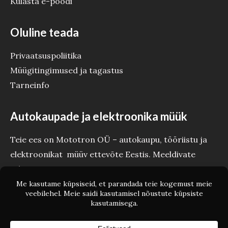
Külasta e-poodi
Oluline teada
Privaatsuspoliitika
Müügitingimused ja tagastus
Tarneinfo
Autokaupade ja elektroonika müük
Teie ees on Mototron OÜ – autokaupu, tööriistu ja
elektroonikat müüv ettevõte Eestis. Meeldivate
tehinguteni Teie Mototron!
Copyright © Mototron.ee 2026 Mototron OÜ - Autokaubad ja