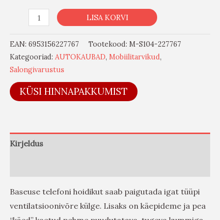
LISA KORVI
EAN:
6953156227767
Tootekood:
M-S104-227767
Kategooriad:
AUTOKAUBAD
,
Mobiilitarvikud
,
Salongivarustus
KÜSI HINNAPAKKUMIST
Kirjeldus
Arvustused (0)
Baseuse telefoni hoidikut saab paigutada igat tüüpi
ventilatsioonivõre külge. Lisaks on käepideme ja pea
“käed” kaetud pehme puudutatava, tugeva kummiga,