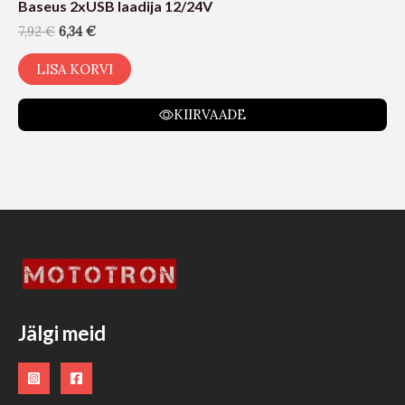
Baseus 2xUSB laadija 12/24V
7,92
€
6,34
€
LISA KORVI
KIIRVAADE
Jälgi meid