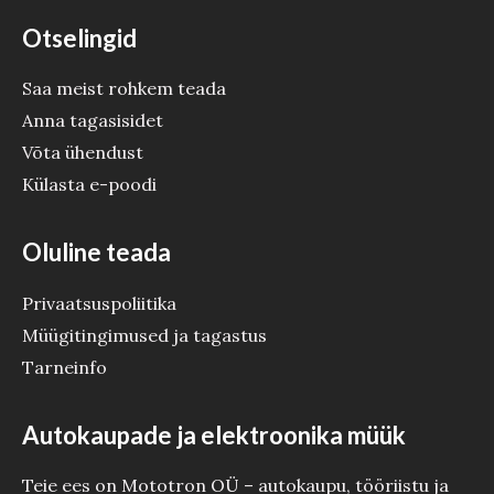
Otselingid
Saa meist rohkem teada
Anna tagasisidet
Võta ühendust
Külasta e-poodi
Oluline teada
Privaatsuspoliitika
Müügitingimused ja tagastus
Tarneinfo
Autokaupade ja elektroonika müük
Teie ees on Mototron OÜ – autokaupu, tööriistu ja