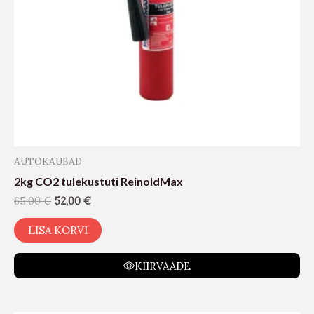
AUTOKAUBAD
2kg CO2 tulekustuti ReinoldMax
65,00
€
52,00
€
LISA KORVI
KIIRVAADE