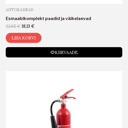
AUTOKAUBAD
Esmaabikomplekt paadid ja väikelaevad
22,65
€
18,13
€
LISA KORVI
KIIRVAADE