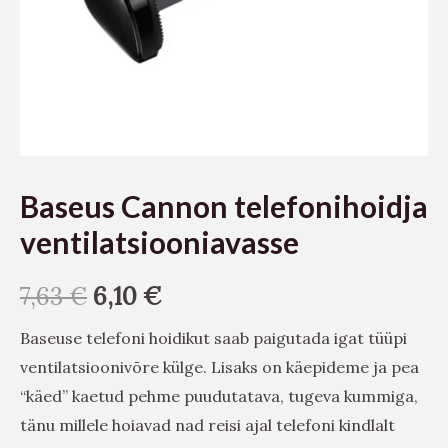
Baseus Cannon telefonihoidja
ventilatsiooniavasse
7,63
€
6,10
€
Baseuse telefoni hoidikut saab paigutada igat tüüpi
ventilatsioonivõre külge. Lisaks on käepideme ja pea
“käed” kaetud pehme puudutatava, tugeva kummiga,
tänu millele hoiavad nad reisi ajal telefoni kindlalt