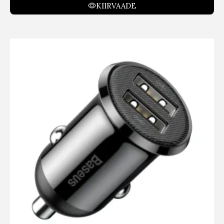
KIIRVAADE