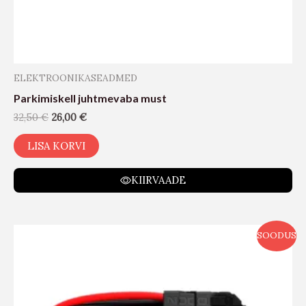
ELEKTROONIKASEADMED
Parkimiskell juhtmevaba must
32,50
€
26,00
€
LISA KORVI
KIIRVAADE
SOODUS