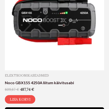
ELEKTROONIKASEADMED
Noco GBX155 4250A liitum käivitusabi
609,67
€
487,74
€
LISA KORVI