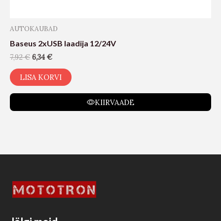
AUTOKAUBAD
Baseus 2xUSB laadija 12/24V
7,92
€
6,34
€
LISA KORVI
KIIRVAADE