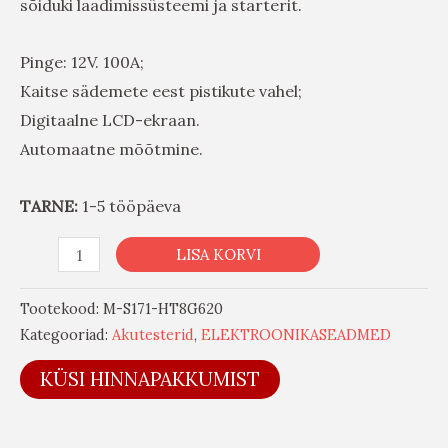
sõiduki laadimissüsteemi ja starterit.
Pinge: 12V. 100A;
Kaitse sädemete eest pistikute vahel;
Digitaalne LCD-ekraan.
Automaatne mõõtmine.
TARNE:
1-5 tööpäeva
LISA KORVI
Tootekood:
M-S171-HT8G620
Kategooriad:
Akutesterid
,
ELEKTROONIKASEADMED
KÜSI HINNAPAKKUMIST