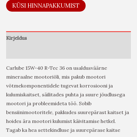
KÜSI HINNAPAKKUMIST
Kirjeldus
Arvustused (0)
Carlube 15W-40 R-Tec 36 on usaldusväärne
mineraalne mootoriõli, mis pakub mootori
võtmekomponentidele tugevat korrosiooni ja
kulumiskaitset, säilitades puhta ja suure jõudlusega
mootori ja probleemideta töö. Sobib
bensiinimootoritele, pakkudes suurepärast kaitset ja
hoides ära mootori kulumist käivitamise hetkel.
Tagab ka hea settekindluse ja suurepärase kaitse