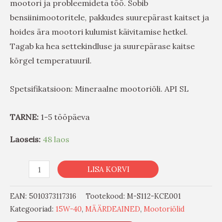
mootori ja probleemideta töö. Sobib
bensiinimootoritele, pakkudes suurepärast kaitset ja
hoides ära mootori kulumist käivitamise hetkel.
Tagab ka hea settekindluse ja suurepärase kaitse
kõrgel temperatuuril.
Spetsifikatsioon: Mineraalne mootoriõli. API SL
TARNE:
1-5 tööpäeva
Laoseis:
48 laos
LISA KORVI
EAN:
5010373117316
Tootekood:
M-S112-KCE001
Kategooriad:
15W-40
,
MÄÄRDEAINED
,
Mootoriõlid