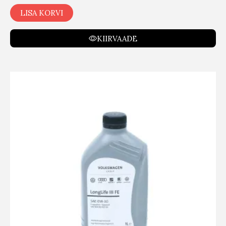
LISA KORVI
KIIRVAADE