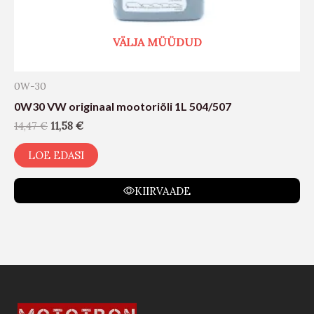
VÄLJA MÜÜDUD
0W-30
0W30 VW originaal mootoriõli 1L 504/507
14,47
€
11,58
€
LOE EDASI
KIIRVAADE