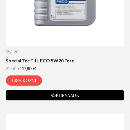
5W-20
Special Tec F 1L ECO 5W20 Ford
22,00
€
17,60
€
LISA KORVI
KIIRVAADE