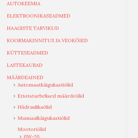
AUTOKEEMIA
ELEKTROONIKASEADMED
HAAGISTE TARVIKUD
KOORMAKINNITUS JA VEOKÖIED
KÜTTESEADMED
LASTEKAUBAD
MÄÄRDEAINED
Automaatkäigukastiõlid
Eriotstarbelised määrdeõlid
Hüdraulikaõlid
Manuaalkäigukastiõlid
Mootoriõlid
0W-20