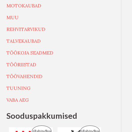
MOTOKAUBAD
MUU
REHVITARVIKUD
TALVEKAUBAD
TÖÖKOJA SEADMED
TÖÖRIISTAD
TÖÖVAHENDID
TUUNING
VABA AEG
Sooduspakkumised
S
S
Allahindlus
Allahindlus