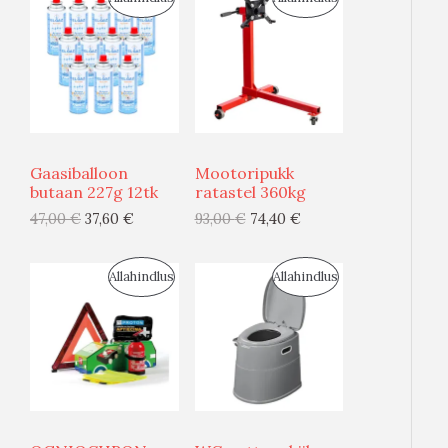
O
O
O
O
D
D
U
U
Gaasiballoon
Mootoripukk
S
S
butaan 227g 12tk
ratastel 360kg
47,00
€
37,60
€
93,00
€
74,40
€
M
M
Ü
Ü
S
S
Allahindlus
Allahindlus
Ü
Ü
O
O
G
G
O
O
I
I
D
D
S
S
U
U