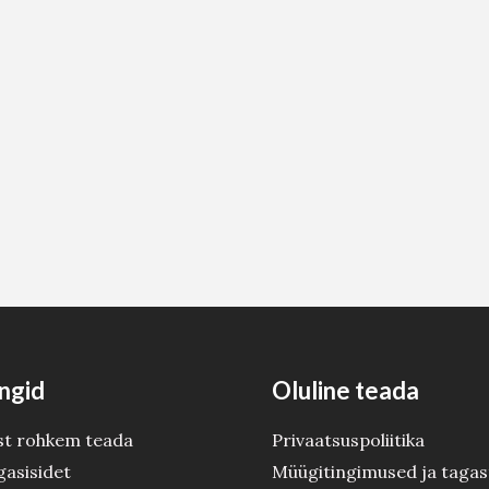
ngid
Oluline teada
st rohkem teada
Privaatsuspoliitika
gasisidet
Müügitingimused ja tagas