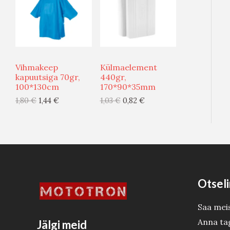
G
G
O
O
I
I
D
D
S
S
U
U
Vihmakeep
Külmaelement
T
T
S
S
kapuutsiga 70gr,
440gr,
100*130cm
170*90*35mm
O
O
M
M
1,80
€
1,44
€
1,03
€
0,82
€
O
O
Ü
Ü
D
D
Ü
Ü
E
E
G
G
I
I
Otseli
S
S
Saa mei
T
T
Anna ta
Jälgi meid