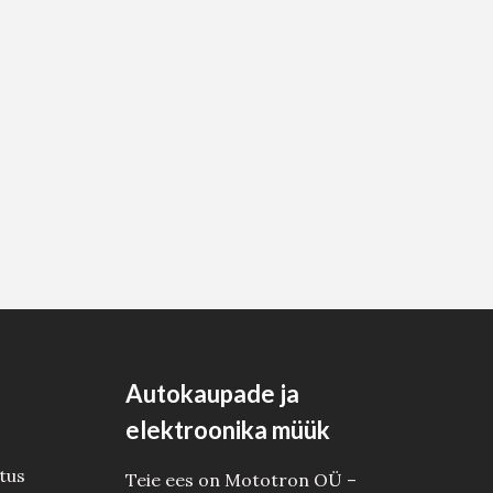
Autokaupade ja
elektroonika müük
tus
Teie ees on Mototron OÜ –