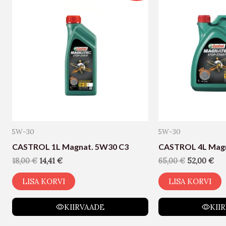
5W-30
5W-30
CASTROL 1L Magnat. 5W30 C3
CASTROL 4L Magn
18,00
€
14,41
€
65,00
€
52,00
€
LISA KORVI
LISA KORVI
KIIRVAADE
KII