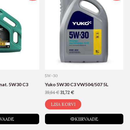
5W-30
at. 5W30 C3
Yuko 5W30 C3 VW504/507 5L
39,64
€
31,72
€
LISA KORVI
RVAADE
KIIRVAADE