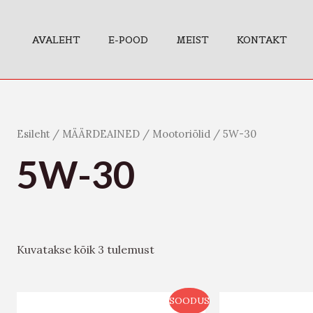
AVALEHT
E-POOD
MEIST
KONTAKT
Esileht
/
MÄÄRDEAINED
/
Mootoriõlid
/ 5W-30
5W-30
Kuvatakse kõik 3 tulemust
SOODUS